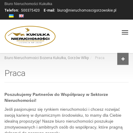
Biuro Nieruchomości Kukułka
Telefon:
500375420
E-mail:
biuro@nieruchomoscigorzowskie.pl
Tog
navi
Biuro Nieruchomości Bożena Kukułka, Gorzów Wlkp
Praca
Praca
Poszukujemy Partnerów do Współpracy w Sektorze
Nieruchomości!
Jeśli pasjonujesz się rynkiem nieruchomości i chcesz rozwijać
swoją karierę w dynamicznym środowisku, to mamy dla Ciebie
idealną propozycję! Nasze biuro nieruchomości poszukuje
zmotywowanych i ambitnych osób do współpracy, które pragną
dołączyć do naszego zespołu.