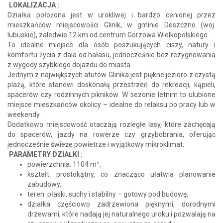
LOKALIZACJA :
Działka położona jest w urokliwej i bardzo cenionej przez
mieszkańców miejscowości Glinik, w gminie Deszczno (woj.
lubuskie), zaledwie 12 km od centrum Gorzowa Wielkopolskiego.
To idealne miejsce dla osób poszukujących ciszy, natury i
komfortu życia z dala od hałasu, jednocześnie bez rezygnowania
z wygody szybkiego dojazdu do miasta.
Jednym z największych atutów Glinika jest piękne jezioro z czystą
plażą, które stanowi doskonałą przestrzeń do rekreacji, kąpieli,
spacerów czy rodzinnych pikników. W sezonie letnim to ulubione
miejsce mieszkańców okolicy – idealne do relaksu po pracy lub w
weekendy.
Dodatkowo miejscowość otaczają rozległe lasy, które zachęcają
do spacerów, jazdy na rowerze czy grzybobrania, oferując
jednocześnie świeże powietrze i wyjątkowy mikroklimat.
PARAMETRY DZIAŁKI :
powierzchnia: 1104 m²,
kształt: prostokątny, co znacząco ułatwia planowanie
zabudowy,
teren: płaski, suchy i stabilny – gotowy pod budowę,
działka częściowo zadrzewiona pięknymi, dorodnymi
drzewami, które nadają jej naturalnego uroku i pozwalają na