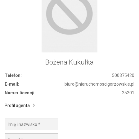
Bożena Kukułka
Telefon:
500375420
E-mail:
biuro@nieruchomoscigorzowskie.pl
Numer licencji:
25201
Profil agenta