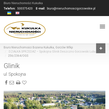
Biuro Nieruchomości Kukułka
Telefon:
500375420
E-mail:
biuro@nieruchomoscigorzowskie.pl
Tog
navi
Biuro Nieruchomości Bożena Kukułka, Gorzów Wlkp
DZIAŁKA SPRZEDAŻ – Spokojna Glinik Deszczno Gorzowski Lubuskie
256/2364/OGS
Glinik
ul. Spokojna