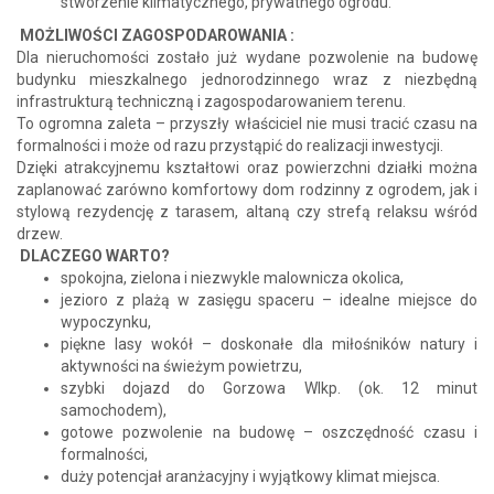
stworzenie klimatycznego, prywatnego ogrodu.
MOŻLIWOŚCI ZAGOSPODAROWANIA :
Dla nieruchomości zostało już wydane pozwolenie na budowę
budynku mieszkalnego jednorodzinnego wraz z niezbędną
infrastrukturą techniczną i zagospodarowaniem terenu.
To ogromna zaleta – przyszły właściciel nie musi tracić czasu na
formalności i może od razu przystąpić do realizacji inwestycji.
Dzięki atrakcyjnemu kształtowi oraz powierzchni działki można
zaplanować zarówno komfortowy dom rodzinny z ogrodem, jak i
stylową rezydencję z tarasem, altaną czy strefą relaksu wśród
drzew.
DLACZEGO WARTO?
spokojna, zielona i niezwykle malownicza okolica,
jezioro z plażą w zasięgu spaceru – idealne miejsce do
wypoczynku,
piękne lasy wokół – doskonałe dla miłośników natury i
aktywności na świeżym powietrzu,
szybki dojazd do Gorzowa Wlkp. (ok. 12 minut
samochodem),
gotowe pozwolenie na budowę – oszczędność czasu i
formalności,
duży potencjał aranżacyjny i wyjątkowy klimat miejsca.