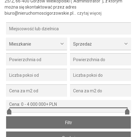
25/2, 66-400 Gorzów Wielkopolski (“Administrator”), z którym
można się skontaktować przez adres
biuro@nieruchomoscigorzowskie.pl…
czytaj więcej
Mieszkanie
Sprzedaż
Cena:
0
-
4 000 000+ PLN