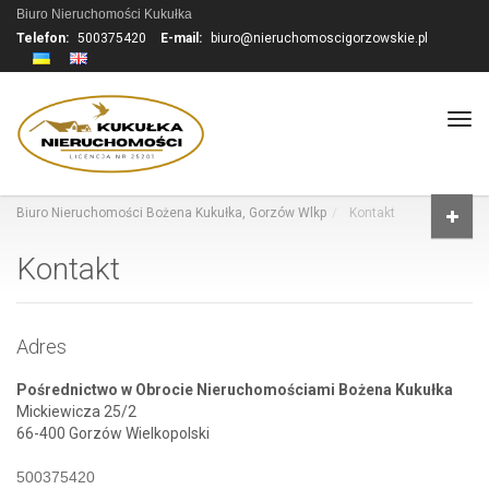
Biuro Nieruchomości Kukułka
Telefon:
500375420
E-mail:
biuro@nieruchomoscigorzowskie.pl
Tog
navi
Biuro Nieruchomości Bożena Kukułka, Gorzów Wlkp
Kontakt
Kontakt
Adres
Pośrednictwo w Obrocie Nieruchomościami Bożena Kukułka
Mickiewicza 25/2
66-400 Gorzów Wielkopolski
500375420