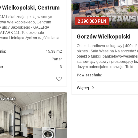
 Wielkopolski, Centrum
JA Lokal znajduje się w samym
2 390 000 PLN
owa Wielkopolskiego, Centrum
y ulicy Sikorskiego - GALERIA
PARK 111. To doskonale
Gorzów Wielkopolski
ana i tętniąca życiem część miasta,
Obiekt handlowo-usługowy | 400 m² 
biznes | Sala Weselna Na sprzedaż 
nia:
15,38 m2
obiekt o funkcji bankietowo-weselnej
Parter
stanowiący gotowy i prosperujący bi
er:
3
dużym potencjałem rozwoju. To id…
Powierzchnia:
Więcej
przedaż