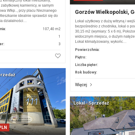
 klimatyczny lokal mieszkalny,
 zabytkowej kamienicy, w samym
owa Wlkp.., przy placu Nieznanego
Gorzów Wielkopolski, 
Mieszkanie idealnie sprawdzi się do
a działalności…
Lokal użytkowy z dużą witryną i wej
bezpośrednio z chodnika, lokal o po
nia:
107,40 m2
30,15 m2 (wymiary: 5 x 6 m), Położo
1
widocznym miejscu, o dużym natęże
Lokal klimatyzowany, wykońc…
er:
3
Powierzchnia:
Piętro:
Liczba pięter:
Rok budowy:
przedaż
Więcej
Lokal · Sprzedaż
 PLN