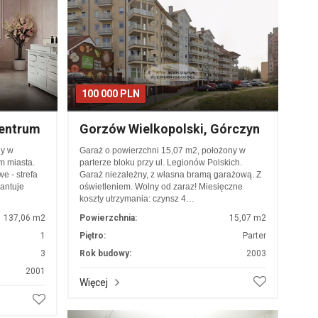
100 000 PLN
Centrum
Gorzów Wielkopolski, Górczyn
ny w
Garaż o powierzchni 15,07 m2, położony w
m miasta.
parterze bloku przy ul. Legionów Polskich.
e - strefa
Garaż niezależny, z własna bramą garażową. Z
rantuje
oświetleniem. Wolny od zaraz! Miesięczne
koszty utrzymania: czynsz 4…
137,06 m2
Powierzchnia:
15,07 m2
1
Piętro:
Parter
3
Rok budowy:
2003
2001
Więcej