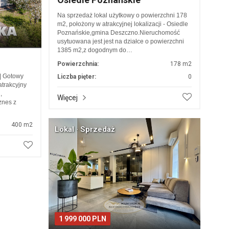
Na sprzedaż lokal użytkowy o powierzchni 178
m2, położony w atrakcyjnej lokalizacji - Osiedle
Poznańskie,gmina Deszczno.Nieruchomość
usytuowana jest jest na działce o powierzchni
1385 m2,z dogodnym do…
Powierzchnia:
178 m2
| Gotowy
Liczba pięter:
0
atrakcyjny
,
Więcej
znes z
400 m2
Lokal · Sprzedaż
1 999 000 PLN