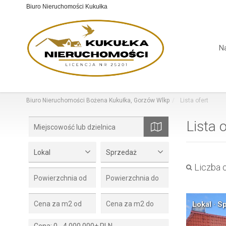
Biuro Nieruchomości Kukułka
N
Biuro Nieruchomości Bożena Kukułka, Gorzów Wlkp
Lista ofert
Lista 
mapa
Lokal
Sprzedaż
Liczba o
Lokal · S