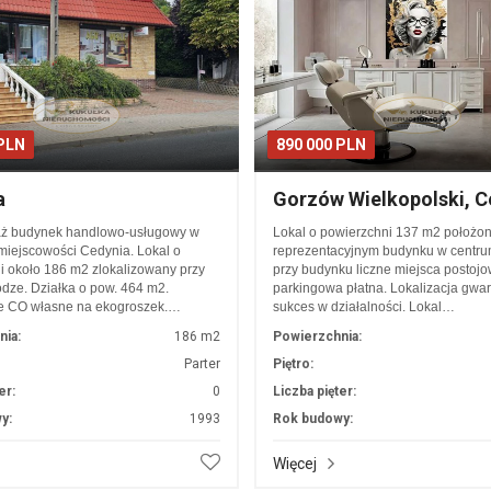
 PLN
890 000 PLN
a
Gorzów Wielkopolski, 
aż budynek handlowo-usługowy w
Lokal o powierzchni 137 m2 położo
miejscowości Cedynia. Lokal o
reprezentacyjnym budynku w centru
i około 186 m2 zlokalizowany przy
przy budynku liczne miejsca postojow
odze. Działka o pow. 464 m2.
parkingowa płatna. Lokalizacja gwa
e CO własne na ekogroszek.…
sukces w działalności. Lokal…
nia:
186 m2
Powierzchnia:
Parter
Piętro:
er:
0
Liczba pięter:
y:
1993
Rok budowy:
Więcej