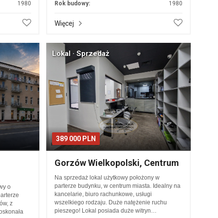
1980
Rok budowy:
1980
Więcej
Lokal · Sprzedaż
389 000 PLN
Gorzów Wielkopolski, Centrum
Na sprzedaż lokal użytkowy położony w
parterze budynku, w centrum miasta. Idealny na
wy o
kancelarie, biuro rachunkowe, usługi
arterze
wszelkiego rodzaju. Duże natężenie ruchu
ów, z
pieszego! Lokal posiada duże witryn…
doskonała