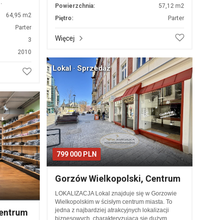
…
Powierzchnia:
57,12 m2
64,95 m2
Piętro:
Parter
Parter
Więcej
3
2010
Lokal · Sprzedaż
799 000 PLN
Gorzów Wielkopolski, Centrum
LOKALIZACJA Lokal znajduje się w Gorzowie
Wielkopolskim w ścisłym centrum miasta. To
jedna z najbardziej atrakcyjnych lokalizacji
Centrum
biznesowych, charakteryzująca się dużym