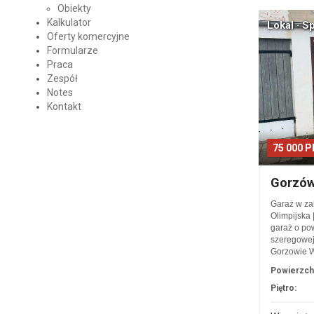
Obiekty
Kalkulator
Lokal · S
Oferty komercyjne
Formularze
Praca
Zespół
Notes
Kontakt
75 000 
Gorzów
Garaż w za
Olimpijska
garaż o po
szeregowej 
Gorzowie W
Powierzch
Piętro: