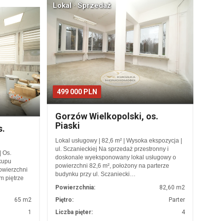
Lokal · Sprzedaż
499 000 PLN
Gorzów Wielkopolski, os.
Piaski
s.
Lokal usługowy | 82,6 m² | Wysoka ekspozycja |
ul. Sczanieckiej Na sprzedaż przestronny i
| Os.
doskonale wyeksponowany lokal usługowy o
akupu
powierzchni 82,6 m², położony na parterze
owierzchni
budynku przy ul. Sczaniecki…
m piętrze
Powierzchnia:
82,60 m2
65 m2
Piętro:
Parter
1
Liczba pięter:
4