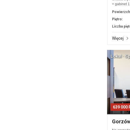
+ gabinet 
Powierzch
Piętro:
Liczba pięt
Więcej
Lokal · S
639 000
Gorzów