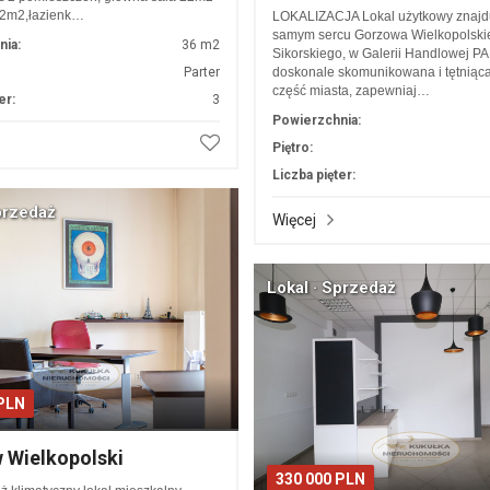
12m2,łazienk…
LOKALIZACJA Lokal użytkowy znajdu
samym sercu Gorzowa Wielkopolskieg
nia:
36 m2
Sikorskiego, w Galerii Handlowej P
Parter
doskonale skomunikowana i tętniąc
część miasta, zapewniaj…
er:
3
Powierzchnia:
Piętro:
Liczba pięter:
przedaż
Więcej
Lokal · Sprzedaż
 PLN
 Wielkopolski
330 000 PLN