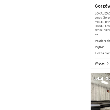
Gorzów
LOKALIZAC
sercu Gorz
Miasta, prz
HANDLOWA 
skomunikow
za…
Powierzch
Piętro:
Liczba pięt
Więcej
Lokal · S