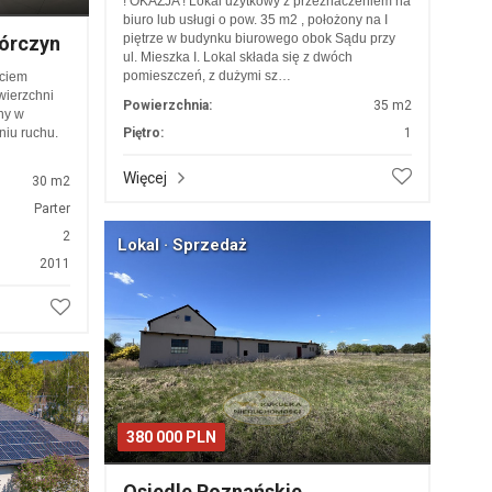
! OKAZJA ! Lokal użytkowy z przeznaczeniem na
biuro lub usługi o pow. 35 m2 , położony na I
piętrze w budynku biurowego obok Sądu przy
Górczyn
ul. Mieszka I. Lokal składa się z dwóch
pomieszczeń, z dużymi sz…
ściem
wierzchni
Powierzchnia:
35 m2
ny w
niu ruchu.
Piętro:
1
Więcej
30 m2
Parter
2
Lokal · Sprzedaż
2011
380 000 PLN
Osiedle Poznańskie