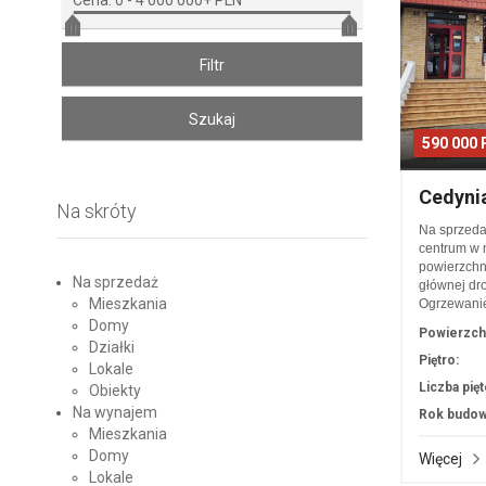
Cena:
0
-
4 000 000+ PLN
590 000
Cedyni
Na skróty
Na sprzed
centrum w 
powierzchn
Na sprzedaż
głównej dr
Mieszkania
Ogrzewani
Domy
Powierzch
Działki
Piętro:
Lokale
Liczba pięt
Obiekty
Na wynajem
Rok budow
Mieszkania
Domy
Więcej
Lokale