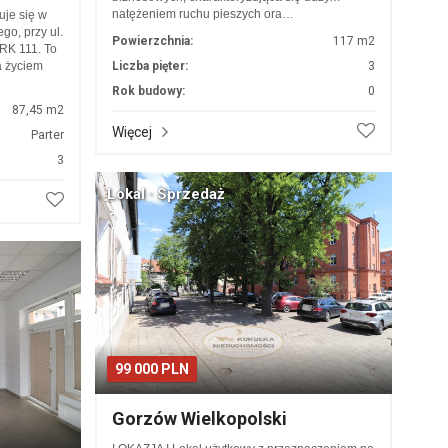
natężeniem ruchu pieszych ora…
je się w
o, przy ul.
Powierzchnia:
117 m2
ARK 111. To
a życiem
Liczba pięter:
3
Rok budowy:
0
87,45 m2
Więcej
Parter
3
Lokal · Sprzedaż
99 000 PLN
Gorzów Wielkopolski