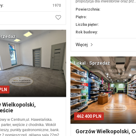
propozycja dla inwestorów oraz prz
y:
1970
Powierzchnia:
Piętro:
Liczba pięter:
Rok budowy:
przedaż
Więcej
Lokal · Sprzedaż
 PLN
 Wielkopolski,
eście
462 400 PLN
kowy w Centrum,ul. Hawelańska.
parter, wejście z chodnika. Wokół
ieszy, punkty gastronomiczne, bank.
Gorzów Wielkopolski, 
 z 2 pomieszczeń, główna sala 22m2