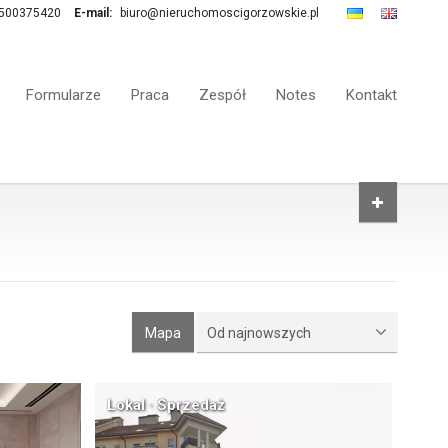
500375420
E-mail:
biuro@nieruchomoscigorzowskie.pl
Formularze
Praca
Zespół
Notes
Kontakt
Mapa
Od najnowszych
Lokal · Sprzedaż