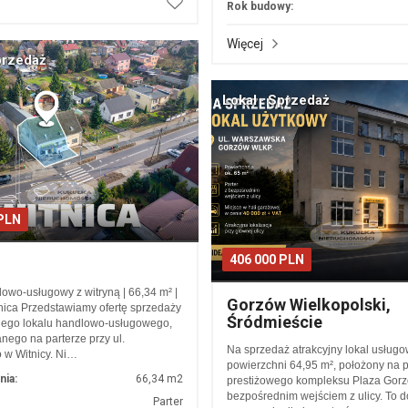
Rok budowy:
Więcej
przedaż
Lokal · Sprzedaż
 PLN
406 000 PLN
a
owo-usługowy z witryną | 66,34 m² |
Gorzów Wielkopolski,
tnica Przedstawiamy ofertę sprzedaży
Śródmieście
nego lokalu handlowo-usługowego,
nego na parterze przy ul.
Na sprzedaż atrakcyjny lokal usługo
o w Witnicy. Ni…
powierzchni 64,95 m², położony na p
nia:
66,34 m2
prestiżowego kompleksu Plaza Gorz
bezpośrednim wejściem z ulicy. To 
Parter