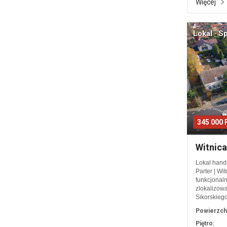
Więcej
Lokal · S
345 000
Witnic
Lokal handl
Parter | Wi
funkcjonal
zlokalizowa
Sikorskieg
Powierzch
Piętro: