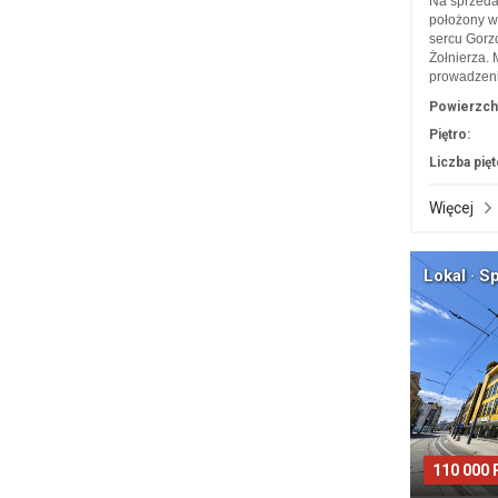
Na sprzedaż
położony w
sercu Gorz
Żołnierza. 
prowadzeni
Powierzch
Piętro:
Liczba pięt
Więcej
Lokal · S
110 000