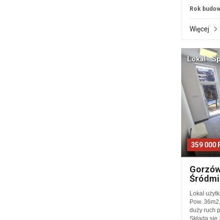
Rok budow
Więcej
Lokal · S
359 000
Gorzów
Śródmi
Lokal użyt
Pow. 36m2, 
duży ruch p
Składa się