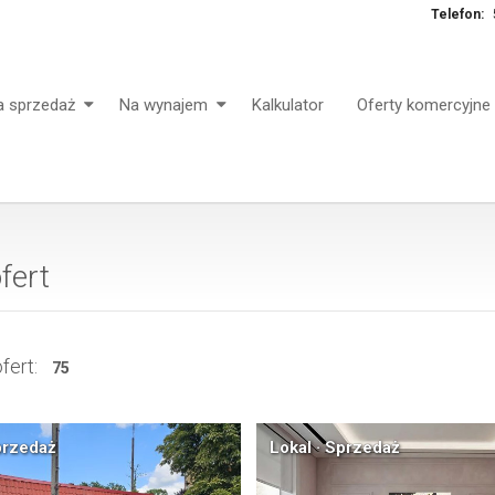
Telefon:
a sprzedaż
Na wynajem
Kalkulator
Oferty komercyjne
ofert
fert:
75
przedaż
Lokal · Sprzedaż