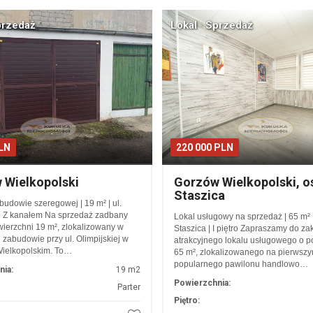
przedaż
Lokal · Sprzedaż
PLN
220 000 PLN
 Wielkopolski
Gorzów Wielkopolski, o
Staszica
budowie szeregowej | 19 m² | ul.
 | Z kanałem Na sprzedaż zadbany
Lokal usługowy na sprzedaż | 65 m² 
wierzchni 19 m², zlokalizowany w
Staszica | I piętro Zapraszamy do z
zabudowie przy ul. Olimpijskiej w
atrakcyjnego lokalu usługowego o p
ielkopolskim. To…
65 m², zlokalizowanego na pierwszy
popularnego pawilonu handlowo…
nia:
19 m2
Powierzchnia:
Parter
Piętro: