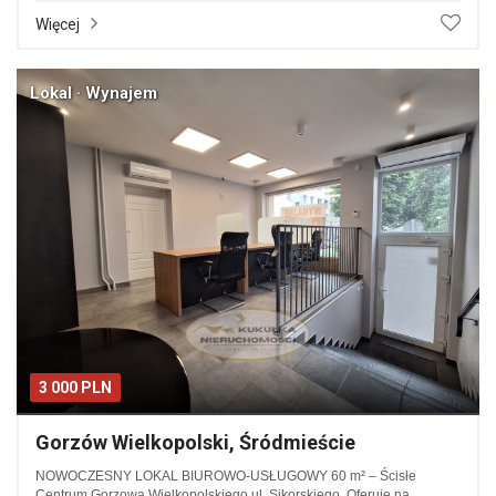
Więcej
Lokal · Wynajem
3 000 PLN
Gorzów Wielkopolski, Śródmieście
NOWOCZESNY LOKAL BIUROWO-USŁUGOWY 60 m² – Ścisłe
Centrum Gorzowa Wielkopolskiego ul. Sikorskiego. Oferuję na