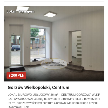
Lokal · Wynajem
2 200 PLN
Gorzów Wielkopolski, Centrum
LOKAL BIUROWO-USŁUGOWY 36 m² – CENTRUM GORZOWA WLKP.
(UL. DWORCOWA) Oferuję na wynajem atrakcyjny lokal o powierzchni
36 m², położony w ścisłym centrum Gorzowa Wielkopolskiego przy ul.
Dworcowej. Lok…