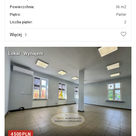
Powierzchnia:
36 m2
Piętro:
Parter
Liczba pięter:
2
Więcej
Lokal · Wynajem
4 500 PLN