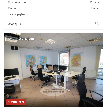
Powierzchnia:
260 m2
Piętro:
Parter
Liczba pięter:
0
Więcej
Lokal · Wynajem
3 200 PLN