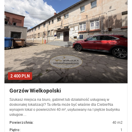
2 400 PLN
Gorzów Wielkopolski
Szukasz miejsca na biuro, gabinet lub działalność usługową w
doskonałej lokalizacji? Ta oferta może być właśnie dla Ciebie!Na
wynajem lokal o powierzchni 40 m², usytuowany na I piętrze budynku
usługow…
Powierzchnia:
40 m2
Piętro:
1