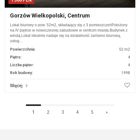
1 500 PLN
Gorzów Wielkopolski, Centrum
Lokal biurowy o pow. 52m2, składający się z 3 pomieszczeńPołożony
na IV piętrze w nowoczesnej zabudowie w centrum miasta.Budynek z
windą.Lokal idealnie nadaje się na działalność zarówno biurową,
usług…
Powierzchnia:
52 m2
Piętro:
4
Liczba pięter:
4
Rok budowy:
1998
Więcej
1
2
3
4
5
»