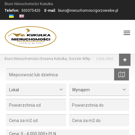
Biuro Nieruchomości Kukułka
Telefon:
500375420
E-mail:
biuro@nieruchomoscigorzowskie.pl
Tog
navi
Biuro Nieruchomości Bożena Kukułka, Gorzów Wlkp
Lista ofert
mapa
Lokal
Wynajem
Cena:
0
-
4 000 000+ PLN