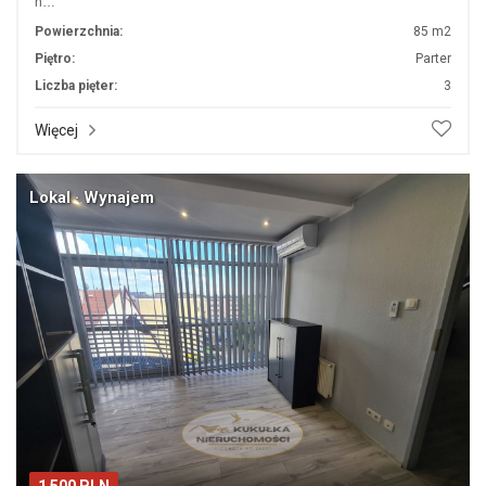
n…
Powierzchnia:
85 m2
Piętro:
Parter
Liczba pięter:
3
Więcej
Lokal · Wynajem