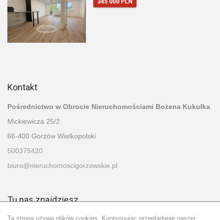
345 000 PLN
Kontakt
Pośrednictwo w Obrocie Nieruchomościami Bożena Kukułka
Mickiewicza 25/2
66-400 Gorzów Wielkopolski
500375420
biuro@nieruchomoscigorzowskie.pl
Tu nas znajdziesz
Ta strona używa plików cookies. Kontynuując przeglądanie naszej