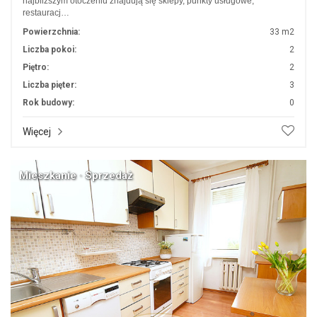
najbliższym otoczeniu znajdują się sklepy, punkty usługowe,
restauracj…
Powierzchnia:
33 m2
Liczba pokoi:
2
Piętro:
2
Liczba pięter:
3
Rok budowy:
0
Więcej
Mieszkanie · Sprzedaż