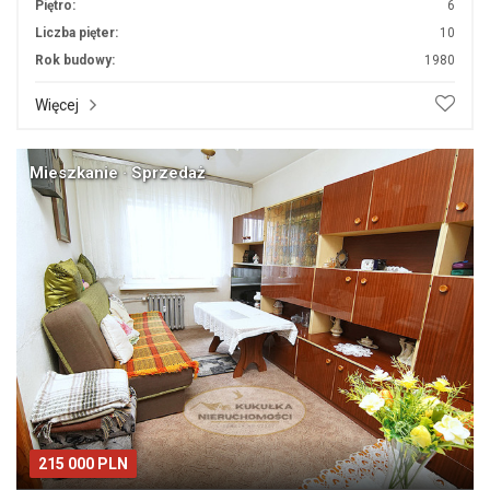
Piętro:
6
Liczba pięter:
10
Rok budowy:
1980
Więcej
Mieszkanie · Sprzedaż
215 000 PLN