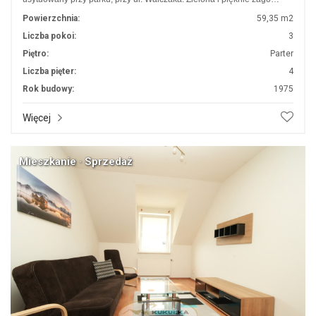
Powierzchnia:
59,35 m2
Liczba pokoi:
3
Piętro:
Parter
Liczba pięter:
4
Rok budowy:
1975
Więcej
Mieszkanie · Sprzedaż