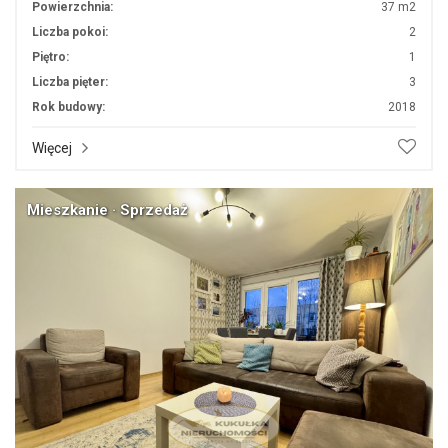
Powierzchnia:
37 m2
Liczba pokoi:
2
Piętro:
1
Liczba pięter:
3
Rok budowy:
2018
Więcej
Mieszkanie · Sprzedaż