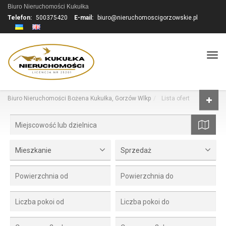
Biuro Nieruchomości Kukułka
Telefon:
500375420
E-mail:
biuro@nieruchomoscigorzowskie.pl
Tog
navi
Biuro Nieruchomości Bożena Kukułka, Gorzów Wlkp
Lista ofert
mapa
Mieszkanie
Sprzedaż