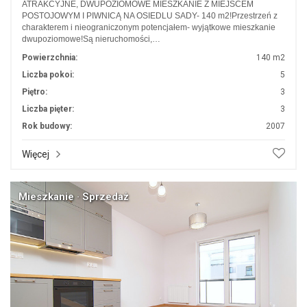
ATRAKCYJNE, DWUPOZIOMOWE MIESZKANIE Z MIEJSCEM
POSTOJOWYM I PIWNICĄ NA OSIEDLU SADY- 140 m2!Przestrzeń z
charakterem i nieograniczonym potencjałem- wyjątkowe mieszkanie
dwupoziomowe!Są nieruchomości,…
Powierzchnia:
140 m2
Liczba pokoi:
5
Piętro:
3
Liczba pięter:
3
Rok budowy:
2007
Więcej
Mieszkanie · Sprzedaż