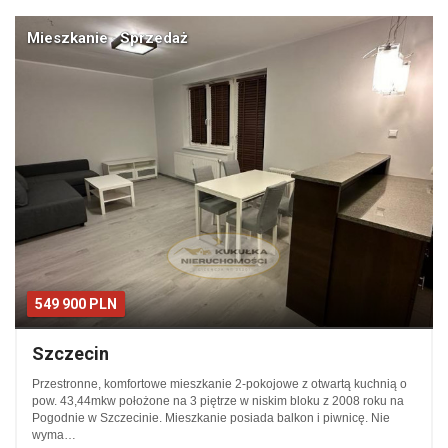
Mieszkanie · Sprzedaż
549 900 PLN
Szczecin
Przestronne, komfortowe mieszkanie 2-pokojowe z otwartą kuchnią o
pow. 43,44mkw położone na 3 piętrze w niskim bloku z 2008 roku na
Pogodnie w Szczecinie. Mieszkanie posiada balkon i piwnicę. Nie
wyma…