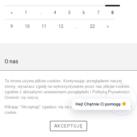
«
1
...
4
5
6
7
8
9
10
11
12
...
22
»
O nas
Nasza firma specjalizuje się w obrocie nieruchomościami. Z nami
masz pewność, że Twoja transakcja zostanie przeprowadzona
Ta strona używa plików cookies. Kontynuując przeglądanie naszej
szybko i profesjonalnie.
strony, wyrażasz zgodę na wykorzystywanie przez nas plików cookies
zgodnie z aktualnymi ustawieniami przeglądarki i Polityką Prywatności.
Dowiedz się więcej
Hej! Chętnie Ci pomogę
Dowiedz się więcej
Klikając "Akceptuję" zgadasz się na wykorzystywanie przez nas plików
cookie.
Oferty specjalne
AKCEPTUJĘ
Gorzów Wielkopolski