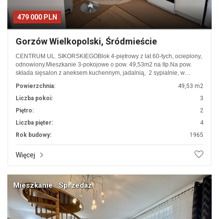
479 000 PLN
Gorzów Wielkopolski, Śródmieście
CENTRUM UL. SIKORSKIEGOBlok 4-piętrowy z lat 60-tych, ocieplony,
odnowiony.Mieszkanie 3-pokojowe o pow. 49,53m2 na IIp.Na pow.
składa sięsalon z aneksem kuchennym, jadalnią, 2 sypialnie, w…
Powierzchnia:
49,53 m2
Liczba pokoi:
3
Piętro:
2
Liczba pięter:
4
Rok budowy:
1965
Więcej
Mieszkanie · Sprzedaż