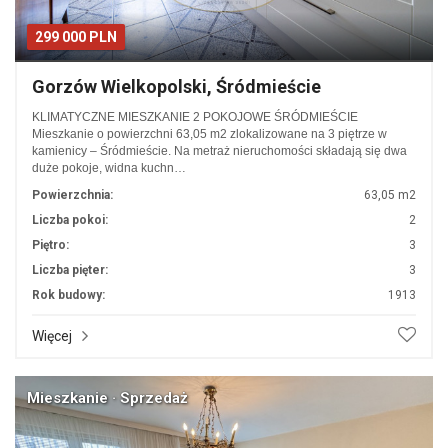
299 000 PLN
Gorzów Wielkopolski, Śródmieście
KLIMATYCZNE MIESZKANIE 2 POKOJOWE ŚRÓDMIEŚCIE
Mieszkanie o powierzchni 63,05 m2 zlokalizowane na 3 piętrze w
kamienicy – Śródmieście. Na metraż nieruchomości składają się dwa
duże pokoje, widna kuchn…
Powierzchnia:
63,05 m2
Liczba pokoi:
2
Piętro:
3
Liczba pięter:
3
Rok budowy:
1913
Więcej
Mieszkanie · Sprzedaż