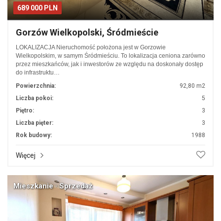
689 000 PLN
Gorzów Wielkopolski, Śródmieście
LOKALIZACJA Nieruchomość położona jest w Gorzowie
Wielkopolskim, w samym Śródmieściu. To lokalizacja ceniona zarówno
przez mieszkańców, jak i inwestorów ze względu na doskonały dostęp
do infrastruktu…
Powierzchnia:
92,80 m2
Liczba pokoi:
5
Piętro:
3
Liczba pięter:
3
Rok budowy:
1988
Więcej
Mieszkanie · Sprzedaż