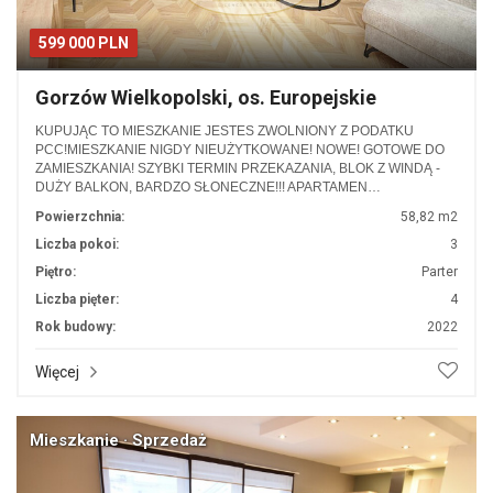
599 000 PLN
Gorzów Wielkopolski, os. Europejskie
KUPUJĄC TO MIESZKANIE JESTES ZWOLNIONY Z PODATKU
PCC!MIESZKANIE NIGDY NIEUŻYTKOWANE! NOWE! GOTOWE DO
ZAMIESZKANIA! SZYBKI TERMIN PRZEKAZANIA, BLOK Z WINDĄ -
DUŻY BALKON, BARDZO SŁONECZNE!!! APARTAMEN…
Powierzchnia:
58,82 m2
Liczba pokoi:
3
Piętro:
Parter
Liczba pięter:
4
Rok budowy:
2022
Więcej
Mieszkanie · Sprzedaż