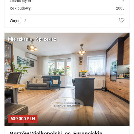
Liczba pięter:
3
Rok budowy:
2005
Więcej
Mieszkanie · Sprzedaż
639 000 PLN
Gorzów Wielkopolski, os. Europejskie