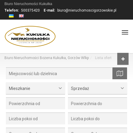
Biuro Nieruchomości Kukułka
Telefon:
500375420
E-mail:
biuro@nieruchomoscigorzowskie.pl
Tog
navi
Biuro Nieruchomości Bożena Kukułka, Gorzów Wlkp
Lista ofert
mapa
Mieszkanie
Sprzedaż