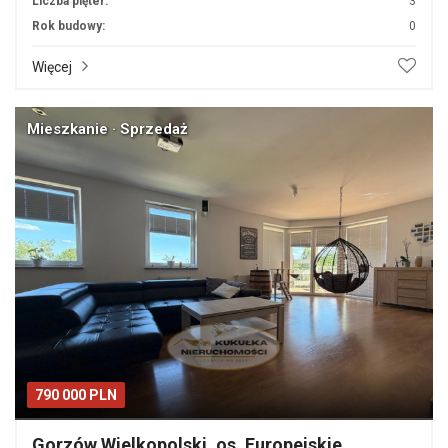
Liczba pięter:
3
Rok budowy:
0
Więcej
Mieszkanie · Sprzedaż
790 000 PLN
Gorzów Wielkopolski, os. Europejskie