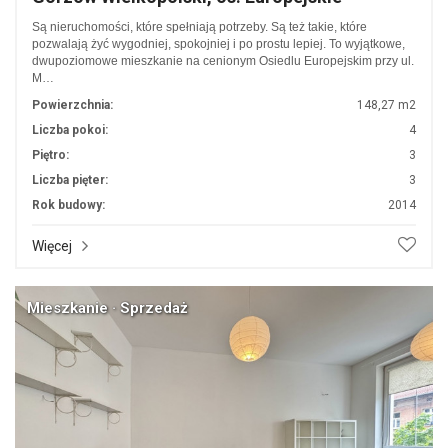
Są nieruchomości, które spełniają potrzeby. Są też takie, które
pozwalają żyć wygodniej, spokojniej i po prostu lepiej. To wyjątkowe,
dwupoziomowe mieszkanie na cenionym Osiedlu Europejskim przy ul.
M…
Powierzchnia:
148,27 m2
Liczba pokoi:
4
Piętro:
3
Liczba pięter:
3
Rok budowy:
2014
Więcej
Mieszkanie · Sprzedaż