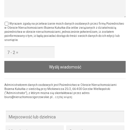
Wyrażam zgodę na przetwarzanie moich danych osobowych przez firmę Pośrednictwo
w Obrocie Nieruchomościami Bożena Kukułka dla celów związanych z działalnością
pośrednictwa w obrocie nieruchomościami, jednocześnie potwierdzam, iż zostałem
poinformowany o tym, iż będę posiadać dostęp do treści swoich danych do ich edycji lub
usunięcia.
Wyślij wiadomość
Administratorem danych osobowych jest Pośrednictwo w Obrocie Nieruchomościami
Bożena Kukułka z siedzibą przy Mickiewicza 25/2, 66-400 Gorzów Wielkopolski
(“Administrator”), z którym można się skontaktować przez adres
biuro@nieruchomoscigorzowskie.pl…
czytaj więcej