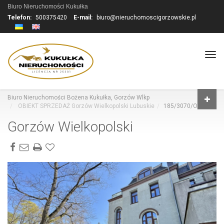
Biuro Nieruchomości Kukułka
Telefon:
500375420
E-mail:
biuro@nieruchomoscigorzowskie.pl
Tog
navi
Biuro Nieruchomości Bożena Kukułka, Gorzów Wlkp
OBIEKT SPRZEDAŻ Gorzów Wielkopolski Lubuskie
185/3070/OOS
Gorzów Wielkopolski