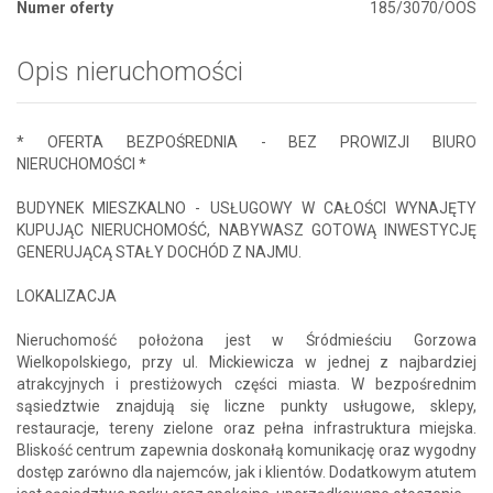
Numer oferty
185/3070/OOS
Opis nieruchomości
* OFERTA BEZPOŚREDNIA - BEZ PROWIZJI BIURO
NIERUCHOMOŚCI *
BUDYNEK MIESZKALNO - USŁUGOWY W CAŁOŚCI WYNAJĘTY
KUPUJĄC NIERUCHOMOŚĆ, NABYWASZ GOTOWĄ INWESTYCJĘ
GENERUJĄCĄ STAŁY DOCHÓD Z NAJMU.
LOKALIZACJA
Nieruchomość położona jest w Śródmieściu Gorzowa
Wielkopolskiego, przy ul. Mickiewicza w jednej z najbardziej
atrakcyjnych i prestiżowych części miasta. W bezpośrednim
sąsiedztwie znajdują się liczne punkty usługowe, sklepy,
restauracje, tereny zielone oraz pełna infrastruktura miejska.
Bliskość centrum zapewnia doskonałą komunikację oraz wygodny
dostęp zarówno dla najemców, jak i klientów. Dodatkowym atutem