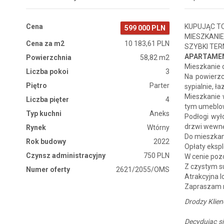
Cena
KUPUJĄC TO
599 000 PLN
MIESZKANIE
Cena za m2
10 183,61 PLN
SZYBKI TER
APARTAMEN
Powierzchnia
58,82 m2
Mieszkanie 
Liczba pokoi
3
Na powierzc
Piętro
Parter
sypialnie, ł
Mieszkanie 
Liczba pięter
4
tym umeblow
Typ kuchni
Aneks
Podłogi wył
drzwi wewnę
Rynek
Wtórny
Do mieszkan
Rok budowy
2022
Opłaty ekspl
Czynsz administracyjny
750 PLN
W cenie poz
Z czystym s
Numer oferty
2621/2055/OMS
Atrakcyjna l
Zapraszam n
Drodzy Klienc
Decydując s