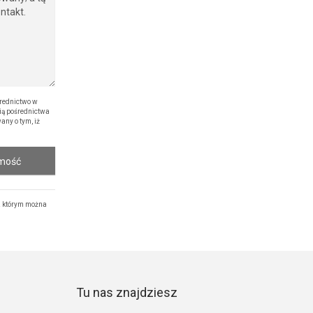
rednictwo w
ią pośrednictwa
ny o tym, iż
omość
z którym można
Tu nas znajdziesz