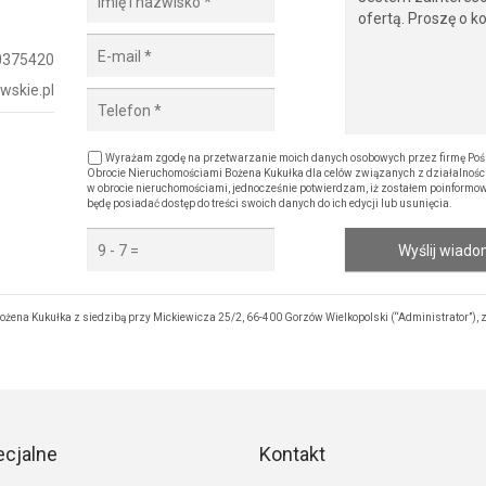
0375420
wskie.pl
Wyrażam zgodę na przetwarzanie moich danych osobowych przez firmę Poś
Obrocie Nieruchomościami Bożena Kukułka dla celów związanych z działalnośc
w obrocie nieruchomościami, jednocześnie potwierdzam, iż zostałem poinformowa
będę posiadać dostęp do treści swoich danych do ich edycji lub usunięcia.
Wyślij wiad
ena Kukułka z siedzibą przy Mickiewicza 25/2, 66-400 Gorzów Wielkopolski (“Administrator”), 
ecjalne
Kontakt