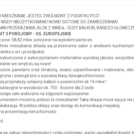
 MIESZKANIE JESTES ZWOLNIONY Z PODATKU PCC!
 NIGDY NIEUŻYTKOWANE! NOWE! GOTOWE DO ZAMIESZKANIA!
MIN PRZEKAZANIA, BLOK Z WINDĄ - DUŻY BALKON, BARDZO SŁONECZNE
T 3 POKOJOWY - OS. EUROPEJSKIE
o pow. 58,82 mkw. położone na wysokim parterze.
hnie mieszkania składa się przestronny salon z aneksem kuchenny
azienka z wc i przedpokój
wykończone z wykorzystaniem materiałów wysokiej jakości, wszystkie
anie we wnętrzu są nowe!
ożone panelami oraz terakotą, ściany szpachlowane i malowane, ok
trzne i zewnętrzne o wysokiej klasy dzwiękochłonności.
ia przynależy ustawny balkon o powierzchni ok 14 mkw.!
oatacyjne w wysokości ok. 750 - liczone dla 2 osób
ostaje całe widoczne na zdjęciach wyposażenie.
umieniem możemy polecić to mieszkanie! Taka okazja może się już nie
okalizacja. W pobliżu sklepy oraz dostęp do komunikacji miejskiej.
a prezentację nieruchomości.
i,
ię na zakup nieruchomości z rynku wtórnego, warto uwzględnić koszty 