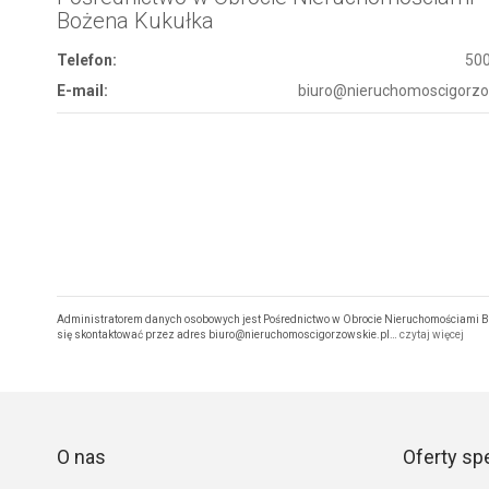
Bożena Kukułka
Telefon:
50
E-mail:
biuro@nieruchomoscigorzo
Administratorem danych osobowych jest Pośrednictwo w Obrocie Nieruchomościami Boż
się skontaktować przez adres biuro@nieruchomoscigorzowskie.pl…
czytaj więcej
O nas
Oferty sp