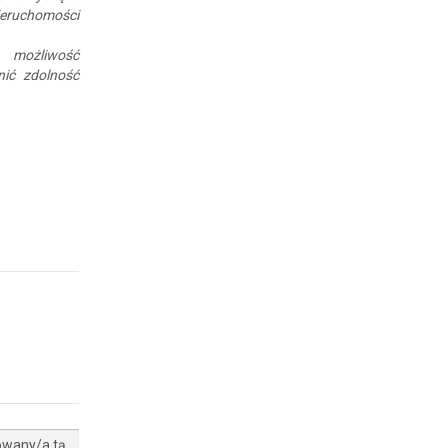
Nieruchomości
 możliwość
nić zdolność