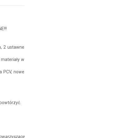
!!!
m, 2 ustawne
 materiały w
na PCV, nowe
 powtórzyć.
towarzyszące