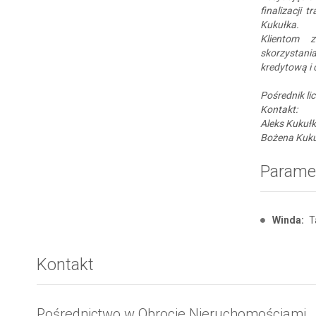
finalizacji 
Kukułka.
Klientom 
skorzystani
kredytową i 
Pośrednik li
Kontakt:
Aleks Kukułk
Bożena Kuku
Parame
Winda:
T
Kontakt
Pośrednictwo w Obrocie Nieruchomościami