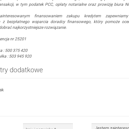
transakcji, w tym podatek PCC, opłaty notarialne oraz prowizję biura 
zainteresowanym finansowaniem zakupu kredytem zapewniamy
a z bezpłatnego wsparcia doradcy finansowego, który pomoże oce
dobrać najkorzystniejsze rozwiązanie.
cencja nr 25201
a : 500 375 420
łka : 503 945 920
try dodatkowe
ak