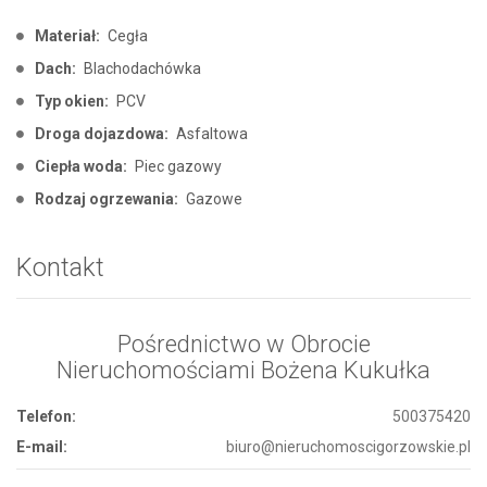
Materiał:
Cegła
Dach:
Blachodachówka
Typ okien:
PCV
Droga dojazdowa:
Asfaltowa
Ciepła woda:
Piec gazowy
Rodzaj ogrzewania:
Gazowe
Kontakt
Pośrednictwo w Obrocie
Nieruchomościami Bożena Kukułka
Telefon:
500375420
E-mail:
biuro@nieruchomoscigorzowskie.pl