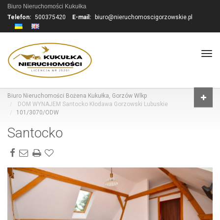
Biuro Nieruchomości Kukułka
Telefon:
500375420
E-mail:
biuro@nieruchomoscigorzowskie.pl
Tog
navi
Biuro Nieruchomości Bożena Kukułka, Gorzów Wlkp
DOM WYNAJEM Santocko Kłodawa Gorzowski Lubuskie
101/3070/ODW
Santocko