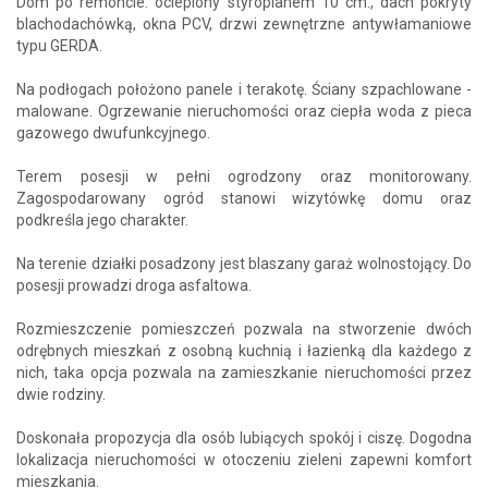
Dom po remoncie: ocieplony styropianem 10 cm., dach pokryty
blachodachówką, okna PCV, drzwi zewnętrzne antywłamaniowe
typu GERDA.
Na podłogach położono panele i terakotę. Ściany szpachlowane -
malowane. Ogrzewanie nieruchomości oraz ciepła woda z pieca
gazowego dwufunkcyjnego.
Terem posesji w pełni ogrodzony oraz monitorowany.
Zagospodarowany ogród stanowi wizytówkę domu oraz
podkreśla jego charakter.
Na terenie działki posadzony jest blaszany garaż wolnostojący. Do
posesji prowadzi droga asfaltowa.
Rozmieszczenie pomieszczeń pozwala na stworzenie dwóch
odrębnych mieszkań z osobną kuchnią i łazienką dla każdego z
nich, taka opcja pozwala na zamieszkanie nieruchomości przez
dwie rodziny.
Doskonała propozycja dla osób lubiących spokój i ciszę. Dogodna
lokalizacja nieruchomości w otoczeniu zieleni zapewni komfort
mieszkania.